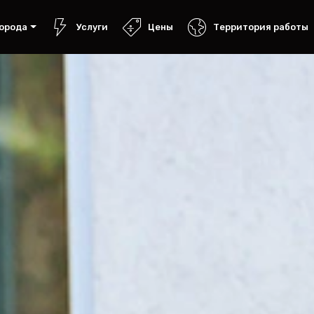
орода
Услуги
Цены
Территория работы